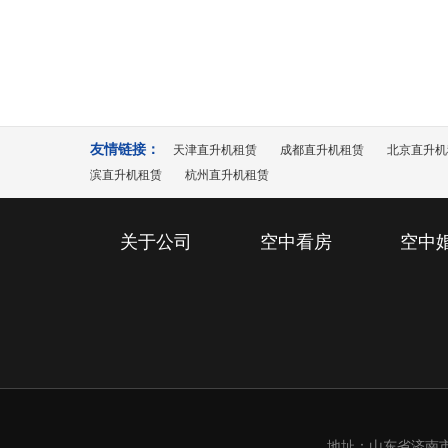
11
000
近日，东北的航空测绘刚刚结束，飞机
2020-07
济南，开展美国白蛾防治工作。 眼下正
友情链接：
天津直升机租赁
成都直升机租赁
北京直升机
滨直升机租赁
杭州直升机租赁
关于公司
空中看房
空中
地址：山东省济南市槐荫