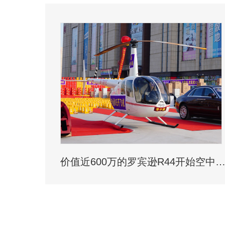
价值近600万的罗宾逊R44开始空中飞播