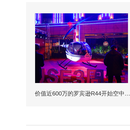
价值近600万的罗宾逊R44开始空中飞播