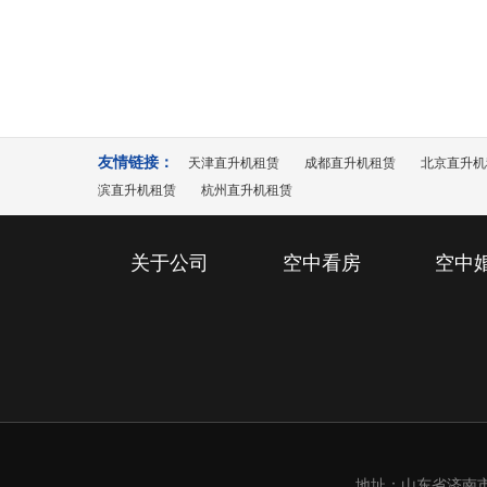
10
地工
飞机之家近年来做了几百场活动，无论
2021-10
是静态展示和动态飞行两种方式，但飞
友情链接：
天津直升机租赁
成都直升机租赁
北京直升机
滨直升机租赁
杭州直升机租赁
关于公司
空中看房
空中
地址：山东省济南市槐荫