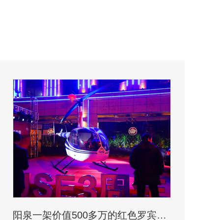
阳泉一架价值500多万的红色罗宾逊直升机开展静展活动