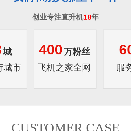
创业专注直升机
18
年
8
400
6
城
万粉丝
行城市
飞机之家全网
服
CUSTOMER CASE
1
2
3
4