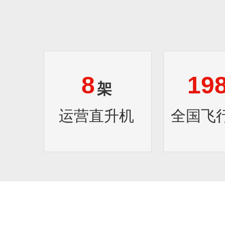
8
19
架
运营直升机
全国飞