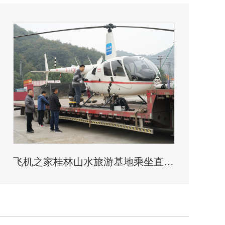
飞机之家桂林山水旅游基地乘坐直升飞机俯瞰看桂林山水你值得拥有