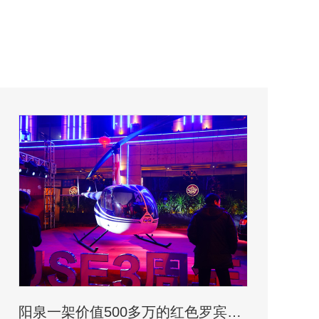
阳泉一架价值500多万的红色罗宾逊直升机开展静展活动