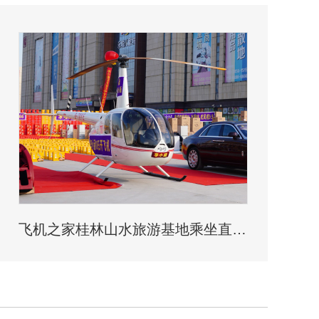
飞机之家桂林山水旅游基地乘坐直升飞机俯瞰看桂林山水你值得拥有