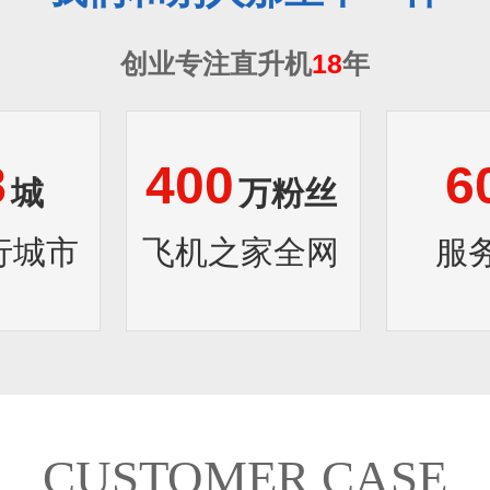
创业专注直升机
18
年
8
400
6
城
万粉丝
行城市
飞机之家全网
服
CUSTOMER CASE
1
2
3
4