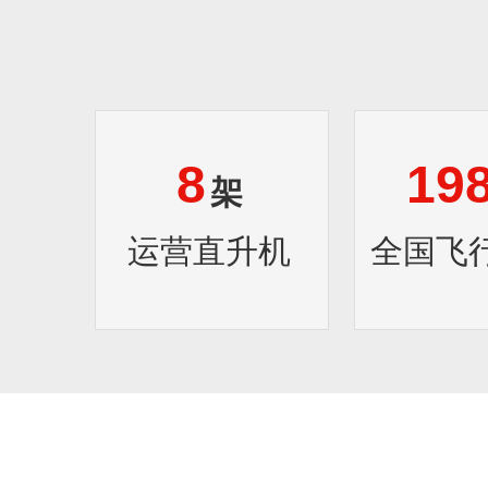
8
19
架
运营直升机
全国飞