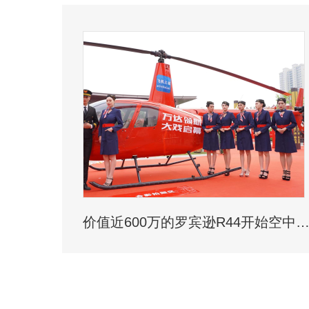
价值近600万的罗宾逊R44开始空中飞播