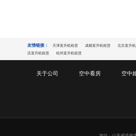
27
看房即
2020年9月13号，作为恒大地产资深
2020-12
加恒大文化旅游城空中直升机……
友情链接：
天津直升机租赁
成都直升机租赁
北京直升机
滨直升机租赁
杭州直升机租赁
关于公司
空中看房
空中
地址：山东省济南市槐荫