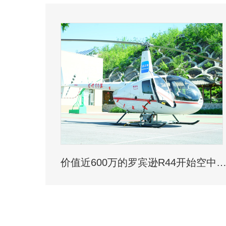
价值近600万的罗宾逊R44开始空中飞播