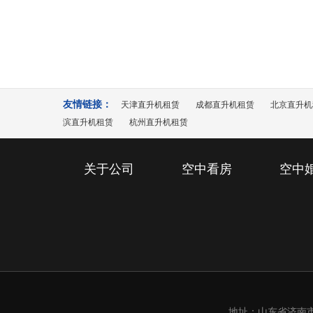
27
作业都
随着河北直升机飞播造林活动的开始，
2021-09
拉开了序幕，二队机组人员也整装待备
友情链接：
天津直升机租赁
成都直升机租赁
北京直升机
滨直升机租赁
杭州直升机租赁
关于公司
空中看房
空中
地址：山东省济南市槐荫