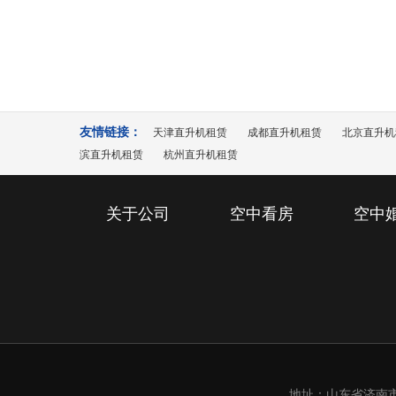
15
江参加
随着飞机之家在圈子里影响力地逐渐扩
2021-08
之家展开商业合作，然而硬件的需求总
友情链接：
天津直升机租赁
成都直升机租赁
北京直升机
滨直升机租赁
杭州直升机租赁
关于公司
空中看房
空中
地址：山东省济南市槐荫