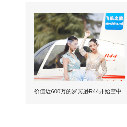
价值近600万的罗宾逊R44开始空中飞播