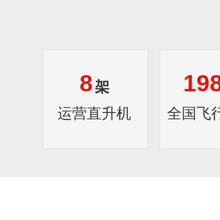
8
19
架
运营直升机
全国飞