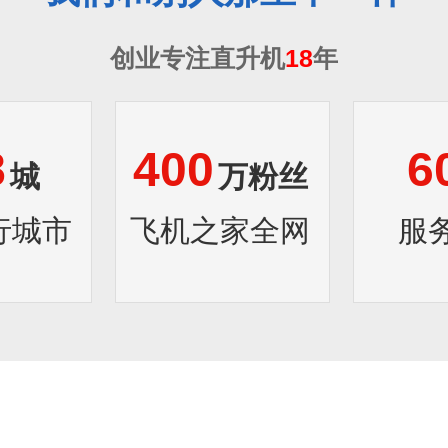
创业专注直升机
18
年
8
400
6
城
万粉丝
行城市
飞机之家全网
服
1
2
3
4