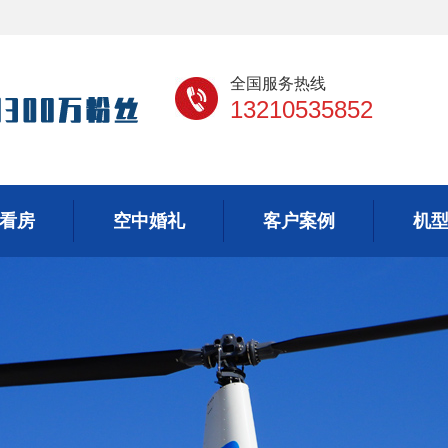
全国服务热线
13210535852
看房
空中婚礼
客户案例
机
看房
空中婚礼
客户案例
机