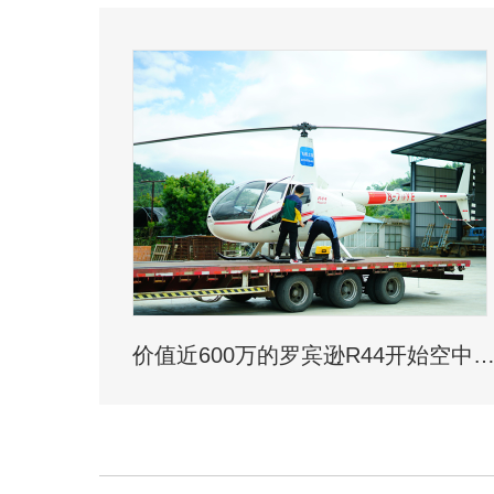
价值近600万的罗宾逊R44开始空中飞播