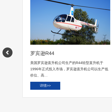
贝尔407
于
贝尔407直升机可实施垂直起落，左右横行、前进及
产低
倒退，并能在空中悬停和定点转弯等，因为其具有
机身小…
详情>>