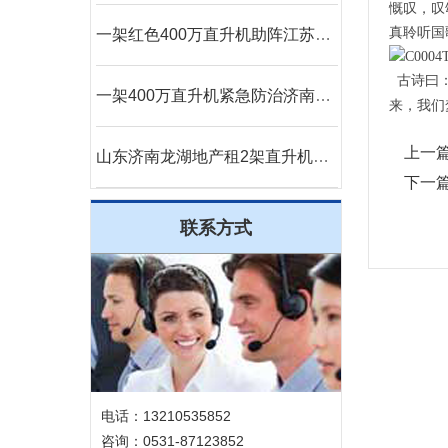
慨叹，叹
真聆听国
一架红色400万直升机助阵江苏镇江商场
古诗曰：
一架400万直升机紧急防治济南美国三代白蛾
来，我们
上一
山东济南龙湖地产租2架直升机楼盘开业
下一
联系方式
电话：13210535852
咨询：0531-87123852