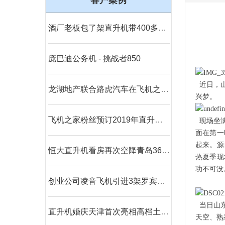
客户案例
酒厂老板包了架直升机带400多名员工空中游览西柏坡
庞巴迪公务机 - 挑战者850
近日
，
龙湖地产联合路虎汽车在飞机之家包机体验飞行
兴梦。
飞机之家粉丝预订2019年直升机婚礼
现场坐满
面在第一
起来。源
恒大直升机看房再次空降青岛360度空中看楼盘
热夏季现
功不可没
创业公司凌音飞机引进3架罗宾逊R44直升机将用于租赁和销售
当日山东
直升机婚庆天津首次亮相高档土豪空中婚礼最高达88.88万
天空、熟