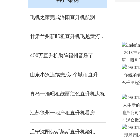
客户案例
飞机之家完成洛阳直升机航测
甘肃兰州新郎租直升机飞越黄河迎娶新娘
2018
400万直升机助阵福州音乐节
房，吸引
山东小汉连续完成3个城市直升机航测未来提供五六架直升机作业
传统的看
巴千里迢
青岛一酒吧租靓丽红色直升机庆祝
人生新的
江苏徐州一地产租直升机看房
地产公司
向观众撒
辽宁沈阳劳斯莱斯直升机婚礼
现场市民