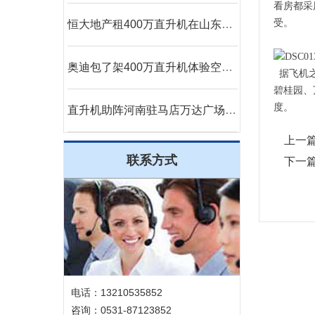
看房都采
受。
恒大地产租400万直升机在山东莱芜360度空中看房
奥迪包了架400万直升机体验空中飞行
据飞机之
碧桂园、
度。
直升机助阵河南驻马店万达广场MLE婚戒开业现场人山人海
上一
联系方式
下一
电话：13210535852
咨询：0531-87123852