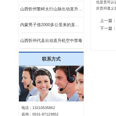
也是贵司认
庆贵州
遵义
山西忻州繁峙太行山脉出动直升机禁毒
上一篇
内蒙男子借2000多公里来的直升机520向女友求婚
下一篇
山西忻州代县出动直升机空中禁毒
联系方式
电话：13210535852
咨询：0531-87123852