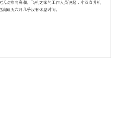
次活动推向高潮。
飞机之家的工作人员说起
，小汉
直升机
饱满阳历六月几乎没有休息时间
。