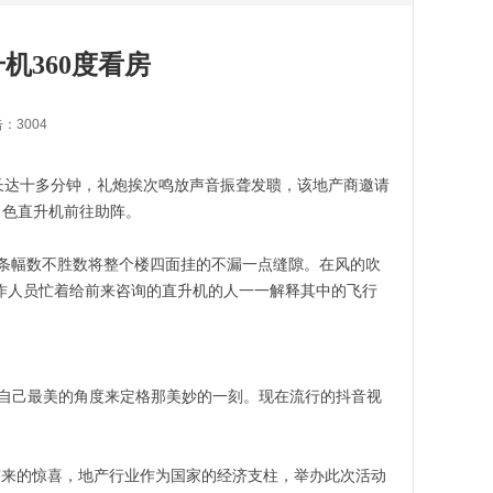
机360度看房
击：3004
足长达十多分钟，礼炮挨次鸣放声音振聋发聩，该地产商邀请
白色直升机前往助阵。
色条幅数不胜数将整个楼四面挂的不漏一点缝隙。在风的吹
作人员忙着给前来咨询的直升机的人一一解释其中的飞行
自己最美的角度来定格那美妙的一刻。现在流行的抖音视
来的惊喜，地产行业作为国家的经济支柱，举办此次活动