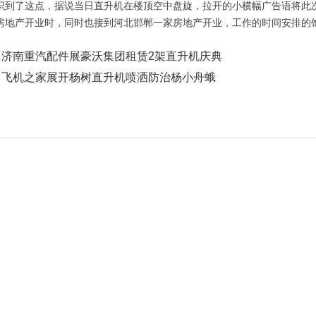
识到了这点，据说当日直升机在楼顶空中盘旋，拉开的小横幅广告语将此
房地产开业时
，
同时也接到河北
邯郸
一家房地产开业
，
工作的时间安排的
：
济南重汽配件展豪沃集团租赁2架直升机庆典
：
飞机之家展开杨树直升机喷洒防治杨小舟蛾