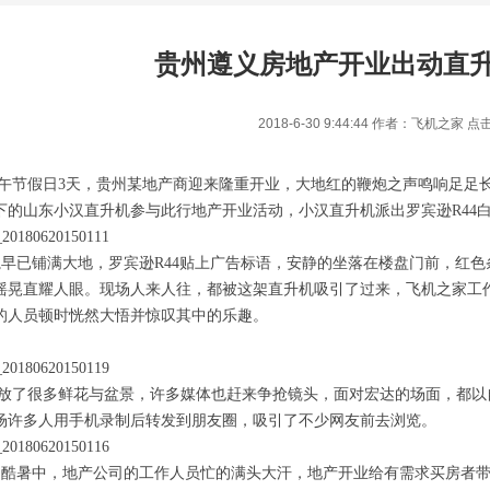
贵州遵义房地产开业出动直升
2018-6-30 9:44:44 作者：飞机之家 点
在端午节假日3天，贵州某地产商迎来隆重开业，大地红的鞭炮之声鸣响足
下的山东小汉直升机参与此行地产开业活动，小汉直升机派出罗宾逊R44
早已铺满大地，罗宾逊R44贴上广告标语，安静的坐落在楼盘门前，红
摇晃直耀人眼。现场人来人往，都被这架直升机吸引了过来，飞机之家工
的人员顿时恍然大悟并惊叹其中的乐趣。
放了很多鲜花与盆景，许多媒体也赶来争抢镜头，面对宏达的场面，都以
场许多人用手机录制后转发到朋友圈，吸引了不少网友前去浏览。
酷暑中，地产公司的工作人员忙的满头大汗，地产开业给有需求买房者带
1
2
3
4