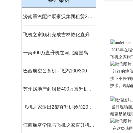
客户案例
济南重汽配件展豪沃集团租赁2架直升机庆典
飞机之家顺利完成吉林敦化直升机航测
2018年
一架400万直升机在河北秦皇岛景区体验飞行
飞机之家旗
巴西航空公务机 - 飞鸿100/300
红红的地毯
拂下不停的
技术。现场
苏州房地产商租赁400万直升机空中看房
飞机之家派出2架直升机参加2019沈阳法库航展
当日现场摆
频更是被现
江西航空学院与飞机之家直升机出租合作参加人社部第44届世界技能大赛
在这炎热的