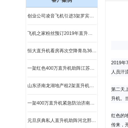
客户案例
创业公司凌音飞机引进3架罗宾逊R44直升机将用于租赁和销售
飞机之家粉丝预订2019年直升机婚礼
恒大直升机看房再次空降青岛360度空中看楼盘
201
一架红色400万直升机助阵江苏镇江商场
人员汗
山东济南龙湖地产租2架直升机楼盘开业
第二天
升机。
一架400万直升机紧急防治济南美国三代白蛾
红色的
元旦庆典私人直升机助阵河北邢台一珠宝商家
传来，