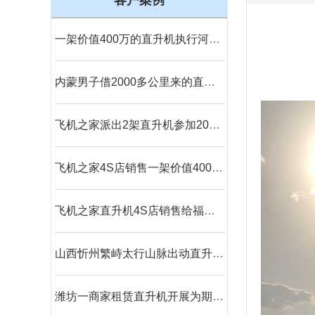
客户案例
一架价值400万的直升机执行河南商丘林业飞防
内蒙男子借2000多公里来的直升机520向女友求婚
飞机之家派出2架直升机参加2019沈阳法库航展
飞机之家4S店销售一架价值400万直升机
飞机之家直升机4S店销售给福建泉州一学校一架直升机
山西忻州繁峙太行山脉出动直升机禁毒
潍坊一商家租赁直升机开展为期一个月静态展览