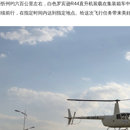
西忻州约六百公里左右，白色罗宾逊R44直升机装载在集装箱车
继续前行，在指定时间内达到指定地点。给这次飞行任务带来美