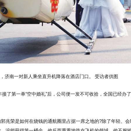
9月，济南一对新人乘坐直升机降落在酒店门口。 受访者供图
5年接了第一单“空中婚礼”后，公司便一发不可收拾，全国已经办
。
的郭兆荣是如何在烧钱的通航圈里占据一席之地的?除了年轻、会
业，没能获得第一桶金，他反而重重地跌在飞机的领域。他不服