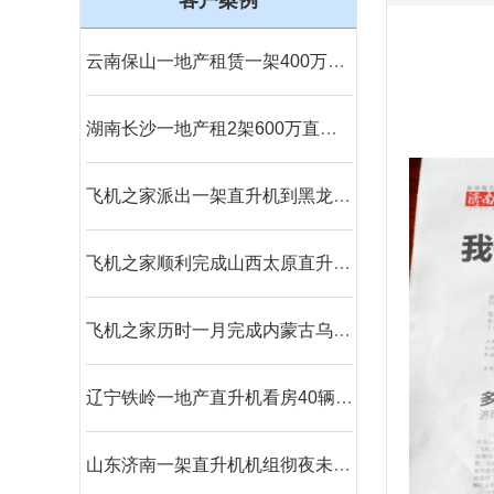
客户案例
云南保山一地产租赁一架400万直升机空中看房
湖南长沙一地产租2架600万直升机空中看房
飞机之家派出一架直升机到黑龙江齐齐哈尔执行为期半年任务
飞机之家顺利完成山西太原直升机航测作业
飞机之家历时一月完成内蒙古乌兰浩特兴安盟直升机航测
辽宁铁岭一地产直升机看房40辆宝马劳斯莱斯跟随
山东济南一架直升机机组彻夜未眠防治美国白蛾