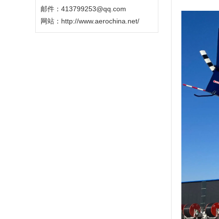
邮件：413799253@qq.com
网站：
http://www.aerochina.net/