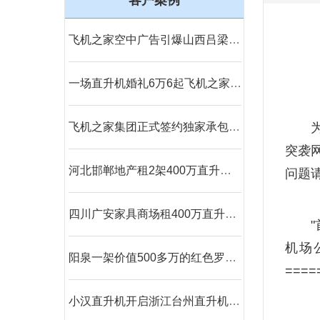
客户案例
飞机之家空中广告引爆山西吕梁中阳县上空
一场直升机婚礼6万6起飞机之家接60多场空中婚礼
飞机之家集团正式签约独家承包运营新疆玉其塔什景区，打造低空旅游新标杆！
突袭
河北邯郸地产租2架400万直升机空中看房
问题
四川广安家具商场租400万直升机国庆庆典
机场
阳泉一架价值500多万的红色罗宾逊直升机开展静展活动
====
小汉直升机开启浙江台州直升机飞行开业庆典