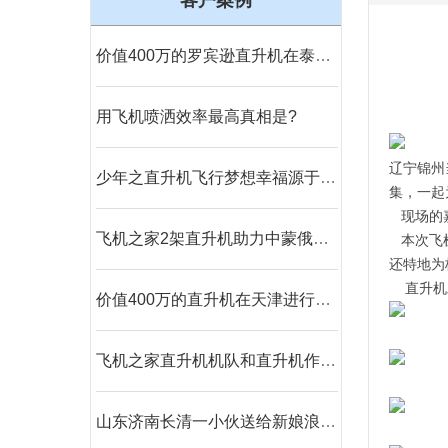
客户案例
价值400万的罗宾逊直升机在泰安开展静态展示
用飞机喷洒效率最高真相是?
辽宁
锦州
少年之直升机飞行梦想幸福源于此时
集，一起
现场的
飞机之家2架直升机助力中蒙俄经贸合作
本次
飞
还特地为
直升机
价值400万的直升机在天津进行静态展览活动
飞机之家直升机机队和直升机作业运输车辆
山东济南长清一小伙送给新娘浪漫空中婚礼