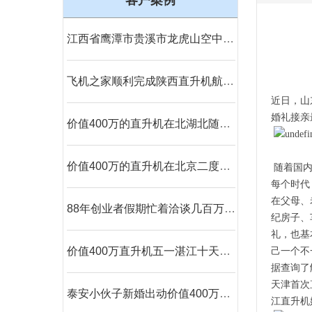
客户案例
江西省鹰潭市贵溪市龙虎山空中游览
飞机之家顺利完成陕西直升机航测作业
近日，山
婚礼接亲
价值400万的直升机在北湖北随州进行空中航测
价值400万的直升机在北京二度开展空中巡检
随着国内
每个时代
在父母、
88年创业者假期忙着洽谈几百万直升机生意
纪房子、
礼，也基
价值400万直升机五一湛江十天空中看花海
己一个不
据查询了
天津首次
泰安小伙子新婚出动价值400万的直升机助阵
江直升机