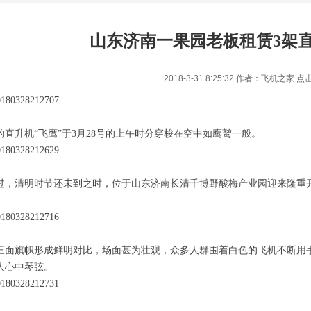
山东济南一果园老板租赁3架
2018-3-31 8:25:32 作者：飞机之家 点
的直升机“飞鹰”于
3
月
28
号的上午时分穿梭在空中如鹰鹫一般。
过，清明时节还未到之时，位于山东济南长清千博野酸梅产业园迎来隆重
三面旗帜形成鲜明对比，场面甚为壮观，众多人群围着白色的飞机不断用
人心中琴弦。
1
2
3
4