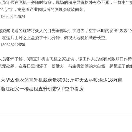
人员守候在飞机一旁随时待命，现场的秩序显得格外有条不紊，一群中年
个‘心’字，寓意着产业园以后的发展会欣欣向荣。
螺旋桨飞速的旋转将众人的目光全部吸引了过去，空中不时的发出“轰轰”
，在这片山岭之上盘旋了十几分钟，俯视大地犹如鹰击长空。
人员张怀了解，
3
架直升机由飞机之家提供，该工作人员饶有兴致顺口作诗
景无处躲。在春日里增添了一份活力，与生机勃勃的大自然一起见证了他
：
大型农业农药直升机载药量800公斤每天农林喷洒达18万亩
：
浙江绍兴一楼盘租直升机带VIP空中看房