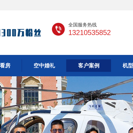
全国服务热线
13210535852
看房
空中婚礼
客户案例
机
看房
空中婚礼
客户案例
机