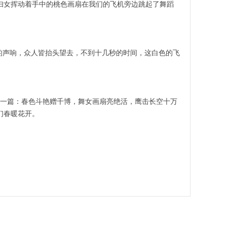
妇女挥动着手中的桃色画扇在我们的飞机旁边跳起了舞蹈
的声响，众人皆抬头望去，不到十几秒的时间，这白色的飞
一篇：春色斗艳赠千博，舞女画扇亮绝活，鹰击长空十万
们春暖花开。