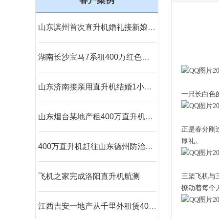
客户案例
山东滨州首次直升机婚礼接新娘到淄博中式直升机婚礼亮相
湖南长沙宝马7系租400万红色直升机助阵
山东济南接亲用直升机结婚1小时6万6
一只长白色
山东烟台某地产租400万直升机到场
正是春分刚
厚礼。
400万直升机赶往山东德州防治美国白蛾
飞机之家完成洛阳直升机航测
三架飞机与
撩动着每个
江西吉安一地产从千里外租赁400万直升机空中撒玫瑰雨