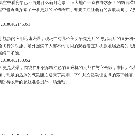
机空中看房早已不再是什么新鲜之事，恒大地产一直在寻求多面的销售模
程中也逐渐探索了一条更好的宣传模式，即要关注社会新的发展动向，又
小视频的应用迅速火爆，现场中有几位美女争先抢后的与启动后的直升机
验飞行的乐趣。场外围满了人都不约而同的观看着直升机原地螺旋桨的飞
躁瞬间消除。
面更是火爆，围绕在那架深粉红色的直升机的人都在与它合影，来恒大帝
加，现场的活跃的气氛随之迎来了高潮。
下午
此次活动也圆满的落下帷幕
装以待以新的起航准备另外一场活动。