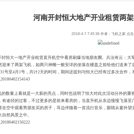
河南开封恒大地产开业租赁两架
2018-4-7 7:45:36 作者：飞机之家 点
开封
恒大
一地产开业租赁直升机空中看房刷爆当地朋友圈。
兵法有云：大
然迎来了两架飞机，如两只神雕一般安详的坐落在楼盘之前给他们送来了
月31号至4月1号，共计2天的时间，期间还提到与恒大已经有过多次合作
的数量上看就是一大新的亮点，同时也说明了恒大对此次活动分外的重
，有途径的过客，不过更多的是前来看房的，当直升机从东边慢慢飞落至
要在空中观看男朋友买的房子，耳边伴随着一首流行音乐，眼睛从窗外望
大自然风景之中。
1
2
3
4