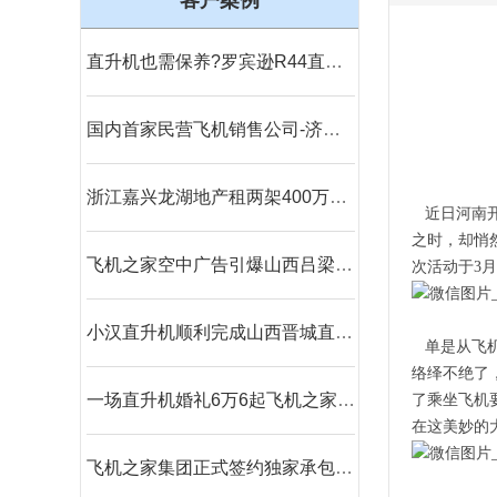
客户案例
直升机也需保养?罗宾逊R44直升机300小时的定检
国内首家民营飞机销售公司-济南凌音飞机销售有限公司
浙江嘉兴龙湖地产租两架400万直升机空中看房
近日河南
之时，却悄
飞机之家空中广告引爆山西吕梁中阳县上空
次活动于
3
小汉直升机顺利完成山西晋城直升机航测
单是从飞机
络绎不绝了
一场直升机婚礼6万6起飞机之家接60多场空中婚礼
了乘坐飞机
在这美妙的
飞机之家集团正式签约独家承包运营新疆玉其塔什景区，打造低空旅游新标杆！