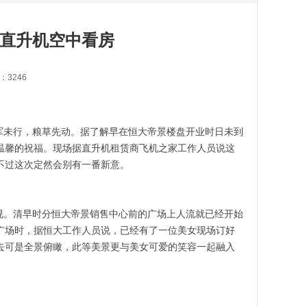
直升机空中看房
击：3246
军未行，粮草先动。
据了解早在恒大
帝景楼盘开业时日未到
温馨的祝福。现场据直升机租赁商飞机之家工作人员说这
，不过这次定然会别有一番新意。
视。清早时分恒大帝景销售中心前的广场上人流就已经开始
广场时，据恒大工作人员说，已经有了一位美女现场订好
去可是全景俯瞰，此等美景更与美女可爱的笑容一起融入