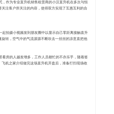
式，作为专业直升机销售租赁商的小汉直升机在多次与恒
要关注客户所关注的内容，使得双方实现了互惠互利的合
一起拍摄小视频发到朋友圈中以显示自己零距离接触直升
速旋转，空气中的气流源源不断吹去一丝丝的凉意直把他
景看房的人越发增多，工作人员都忙的不亦乐乎，随着签
。飞机之家介绍做完这场直升机开盘后，准备打扫现场收