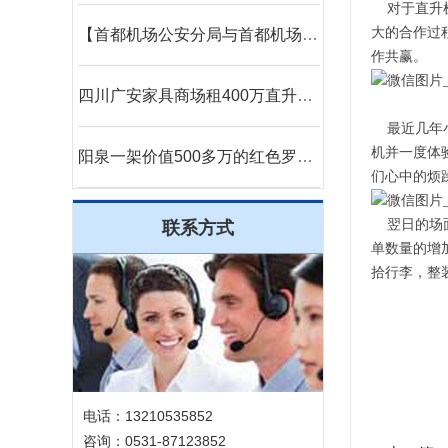
对于直升
大的合作过
【首都机场公安分局与首都机场海关的公务员那个待遇好,差在哪】
作共赢。
四川广安家具商场租400万直升机国庆庆典
最近几年
机并一度体
阳泉一架价值500多万的红色罗宾逊直升机开展静展活动
们心中的烦
翌日的场
联系方式
单数量的增
拾行李，整
电话：13210535852
咨询：0531-87123852